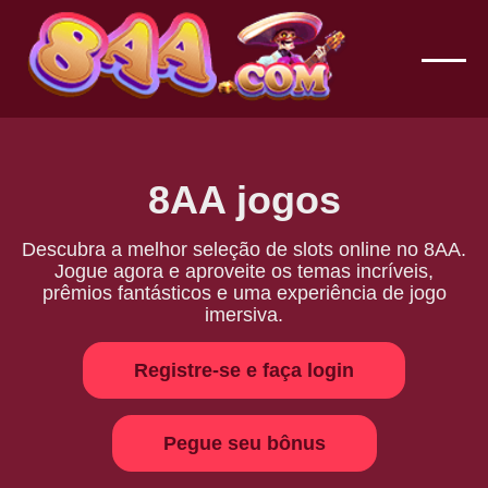
8AA jogos
Descubra a melhor seleção de slots online no 8AA.
Jogue agora e aproveite os temas incríveis,
prêmios fantásticos e uma experiência de jogo
imersiva.
Registre-se e faça login
Pegue seu bônus