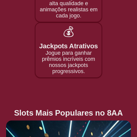
alta qualidade e
animações realistas em
cada jogo.
💰
Jackpots Atrativos
Jogue para ganhar
prêmios incríveis com
nossos jackpots
progressivos.
Slots Mais Populares no 8AA