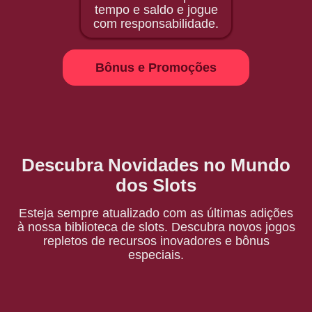
tempo e saldo e jogue
com responsabilidade.
Bônus e Promoções
Descubra Novidades no Mundo
dos Slots
Esteja sempre atualizado com as últimas adições
à nossa biblioteca de slots. Descubra novos jogos
repletos de recursos inovadores e bônus
especiais.